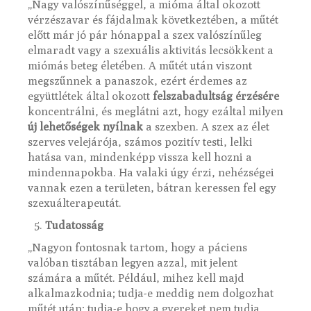
„Nagy valószínűséggel, a mióma által okozott
vérzészavar és fájdalmak következtében, a műtét
előtt már jó pár hónappal a szex valószínűleg
elmaradt vagy a szexuális aktivitás lecsökkent a
miómás beteg életében. A műtét után viszont
megszűnnek a panaszok, ezért érdemes az
együttlétek által okozott
felszabadultság érzésére
koncentrálni, és meglátni azt, hogy ezáltal milyen
új lehetőségek nyílnak
a szexben. A szex az élet
szerves velejárója, számos pozitív testi, lelki
hatása van, mindenképp vissza kell hozni a
mindennapokba. Ha valaki úgy érzi, nehézségei
vannak ezen a területen, bátran keressen fel egy
szexuálterapeutát.
Tudatosság
„Nagyon fontosnak tartom, hogy a páciens
valóban tisztában legyen azzal, mit jelent
számára a műtét. Például, mihez kell majd
alkalmazkodnia; tudja-e meddig nem dolgozhat
műtét után; tudja-e hogy a gyereket nem tudja