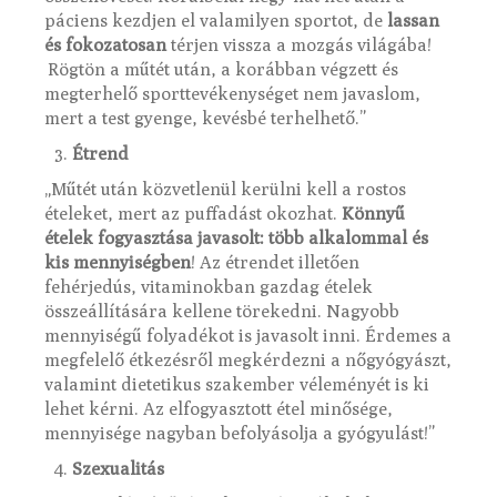
páciens kezdjen el valamilyen sportot, de
lassan
és fokozatosan
térjen vissza a mozgás világába!
Rögtön a műtét után, a korábban végzett és
megterhelő sporttevékenységet nem javaslom,
mert a test gyenge, kevésbé terhelhető.”
Étrend
„Műtét után közvetlenül kerülni kell a rostos
ételeket, mert az puffadást okozhat.
Könnyű
ételek fogyasztása javasolt: több alkalommal és
kis mennyiségben
! Az étrendet illetően
fehérjedús, vitaminokban gazdag ételek
összeállítására kellene törekedni. Nagyobb
mennyiségű folyadékot is javasolt inni. Érdemes a
megfelelő étkezésről megkérdezni a nőgyógyászt,
valamint dietetikus szakember véleményét is ki
lehet kérni. Az elfogyasztott étel minősége,
mennyisége nagyban befolyásolja a gyógyulást!”
Szexualitás