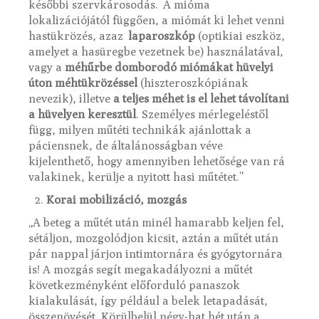
későbbi szervkárosodás. A mióma
lokalizációjától függően, a miómát ki lehet venni
hastükrözés, azaz
laparoszkóp
(optikiai eszköz,
amelyet a hasüregbe vezetnek be) használatával,
vagy a
méhűrbe domborodó miómákat hüvelyi
úton méhtükrözéssel
(hiszteroszkópiának
nevezik), illetve
a teljes méhet is el lehet távolítani
a hüvelyen keresztül
. Személyes mérlegeléstől
függ, milyen műtéti technikák ajánlottak a
páciensnek, de általánosságban véve
kijelenthető, hogy amennyiben lehetősége van rá
valakinek, kerülje a nyitott hasi műtétet.”
Korai mobilizáció, mozgás
„A beteg a műtét után minél hamarabb keljen fel,
sétáljon, mozgolódjon kicsit, aztán a műtét után
pár nappal járjon intimtornára és gyógytornára
is! A mozgás segít megakadályozni a műtét
következményként előforduló panaszok
kialakulását, így például a belek letapadását,
összenövését. Körülbelül négy-hat hét után a