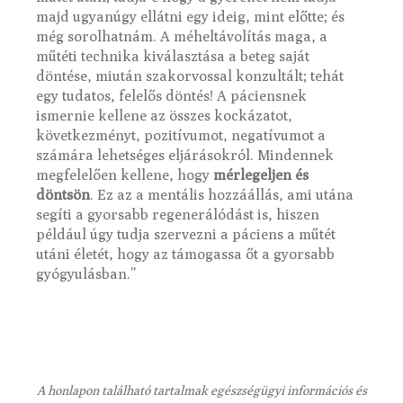
majd ugyanúgy ellátni egy ideig, mint előtte; és
még sorolhatnám. A méheltávolítás maga, a
műtéti technika kiválasztása a beteg saját
döntése, miután szakorvossal konzultált; tehát
egy tudatos, felelős döntés! A páciensnek
ismernie kellene az összes kockázatot,
következményt, pozitívumot, negatívumot a
számára lehetséges eljárásokról. Mindennek
megfelelően kellene, hogy
mérlegeljen és
döntsön
. Ez az a mentális hozzáállás, ami utána
segíti a gyorsabb regenerálódást is, hiszen
például úgy tudja szervezni a páciens a műtét
utáni életét, hogy az támogassa őt a gyorsabb
gyógyulásban.”
A honlapon található tartalmak egészségügyi információs és