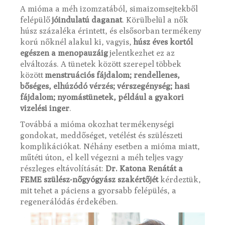
A mióma a méh izomzatából, simaizomsejtekből
felépülő
jóindulatú daganat
. Körülbelül a nők
húsz százaléka érintett, és elsősorban termékeny
korú nőknél alakul ki, vagyis,
húsz éves kortól
egészen a menopauzáig
jelentkezhet ez az
elváltozás. A tünetek között szerepel többek
között
menstruációs fájdalom; rendellenes,
bőséges, elhúzódó vérzés; vérszegénység; hasi
fájdalom; nyomástünetek, például a gyakori
vizelési inger
.
Továbbá a mióma okozhat termékenységi
gondokat, meddőséget, vetélést és szülészeti
komplikációkat. Néhány esetben a mióma miatt,
műtéti úton, el kell végezni a méh teljes vagy
részleges eltávolítását:
Dr. Katona Renátát a
FEME szülész-nőgyógyász szakértőjét
kérdeztük,
mit tehet a páciens a gyorsabb felépülés, a
regenerálódás érdekében.