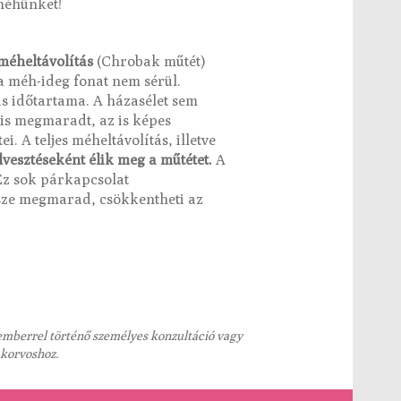
méhünket!
méheltávolítás
(Chrobak műtét)
a méh-ideg fonat nem sérül.
ás időtartama. A házasélet sem
 is megmaradt, az is képes
. A teljes méheltávolítás, illetve
vesztéseként élik meg a műtétet.
A
 Ez sok párkapcsolat
észe megmarad, csökkentheti az
kemberrel történő személyes konzultáció vagy
akorvoshoz.