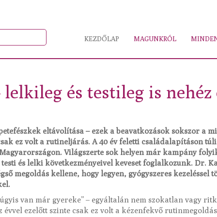
KEZDŐLAP
MAGUNKRÓL
MINDEN
lelkileg és testileg is nehéz
 a petefészkek eltávolítása – ezek a beavatkozások sokszor a
csak ez volt a rutineljárás. A 40 év feletti családalapításon tú
Magyarországon. Világszerte sok helyen már kampány folyik 
testi és lelki következményeivel keveset foglalkozunk. Dr. K
égső megoldás kellene, hogy legyen, gyógyszeres kezeléssel t
kel.
úgyis van már gyereke” ­­– egyáltalán nem szokatlan vagy rit
évvel ezelőtt szinte csak ez volt a kézenfekvő rutinmegoldá