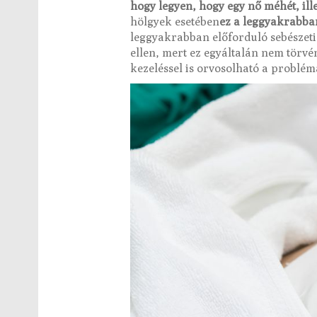
hogy legyen, hogy egy nő méhét, ille
hölgyek esetében
ez a leggyakrabban
leggyakrabban előforduló sebészeti 
ellen, mert ez egyáltalán nem törv
kezeléssel is orvosolható a problé