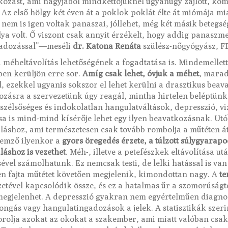
kozást, ami nagyjából mindkettőjüknél ugyanúgy zajlott, ko
Az első hölgy két éven át a poklok poklát élte át miómája mia
 nem is igen voltak panaszai, jóllehet, még két másik betegség
a volt. Ő viszont csak annyit érzékelt, hogy addig panaszmen
ábadozással”—meséli
dr. Katona Renáta
szülész-nőgyógyász, F
a méheltávolítás lehetőségének a fogadtatása is. Mindemelle
ben kerüljön erre sor.
Amíg csak lehet, óvjuk a méhet
, marad
, ezekkel ugyanis sokszor el lehet kerülni a drasztikus beava
kozásra a szervezetünk úgy reagál, mintha hirtelen beléptünk
élsőséges és indokolatlan hangulatváltások, depresszió, vize
ása is mind-mind kísérője lehet egy ilyen beavatkozásnak. Ut
láshoz, ami természetesen csak tovább rombolja a műtéten át
llemző ilyenkor a
gyors öregedés érzete, a túlzott súlygyarapod
áshoz is vezethet
. Méh-, illetve a petefészkek eltávolítása ut
vel számolhatunk. Ez nemcsak testi, de lelki hatással is van
yen fajta műtétet követően megjelenik, kimondottan nagy. A
te
zetével kapcsolódik össze, és ez a hatalmas űr a szomorúságtó
egjelenhet. A depresszió gyakran nem egyértelműen diagnos
rongás vagy hangulatingadozások a jelek. A statisztikák szeri
rolja azokat az okokat a szakember, ami miatt valóban csak 