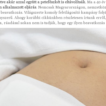
tve akár azzal együtt a petefészkét is eltávolítsák.
Ma a 40 év 
 alkalmazott eljárás
. Nemcsak Magyarországon, nemzetközi
beavatkozás. Világszerte komoly felvilágosító kampány folyi
ényszerű. Ahogy korábbi cikkünkben részletesen írtunk erről
ma, ráadásul sokan nem is tudják, hogy egy ilyen beavatkozá