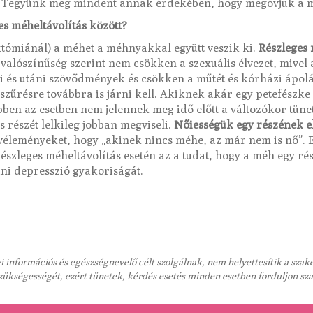
s. Tegyünk meg mindent annak érdekében, hogy megóvjuk a 
es méheltávolítás között?
któmiánál) a méhet a méhnyakkal együtt veszik ki.
Részleges 
ószínűség szerint nem csökken a szexuális élvezet, mivel 
ti és utáni szövődmények és csökken a műtét és kórházi ápol
zűrésre továbbra is járni kell. Akiknek akár egy petefészke
ben az esetben nem jelennek meg idő előtt a változókor tünetei
s részét lelkileg jobban megviseli.
Nőiességük egy részének el
n véleményeket, hogy „akinek nincs méhe, az már nem is nő”.
Részleges méheltávolítás esetén az a tudat, hogy a méh egy r
áni depresszió gyakoriságát.
 információs és egészségnevelő célt szolgálnak, nem helyettesítik a sza
szükségességét, ezért tünetek, kérdés esetés minden esetben forduljon sz