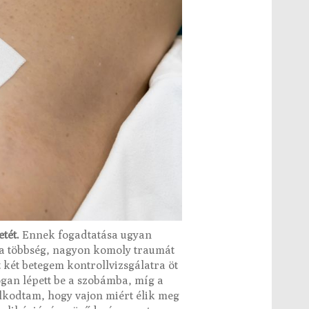
tét.
Ennek fogadtatása ugyan
 a többség, nagyon komoly traumát
t két betegem kontrollvizsgálatra öt
gan lépett be a szobámba, míg a
lkodtam, hogy vajon miért élik meg