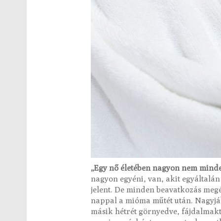
„Egy nő életében nagyon nem mindeg
nagyon egyéni, van, akit egyáltalá
jelent. De minden beavatkozás megél
nappal a mióma műtét után. Nagyjáb
másik hétrét görnyedve, fájdalmakt