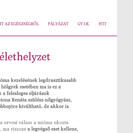
T AZ EGÉSZSÉGRŐL
PÁLYÁZAT
GY.I.K.
HTT
 élethelyzet
 mióma kezelésének legdrasztikusabb
li hölgyek esetében ma is ez a
a felesleges eljárások
atona Renáta szülész-nőgyógyász,
öbbnyire kiváltható, de akkor is
ka orvosi válasz a mióma okozta
s, ma viszont
a legvégső eset kellene,