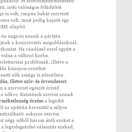
mplikáció- és szövődménymentesen.
tt, neki valóságos felüdülést
e is volt, csupán babát szeretett
tes volt, most pedig kapott egy
EME alapító.
tt én nagyon annak a pártján
junk a konzervatív megoldásoknál,
tkozást. Ha ráadásul ezzel együtt a
 volna a változó korba.
lettartási problémák, illetve a
óbbi könnyen vezethet
esett nők amúgy is jelentősen
ás, illetve szív- és érrendszeri
án a szervezet egészét érintő
 a nőkre. Kutatások szerint annak
rméketlenség érzése
a legtöbb
l az apátián keresztül a súlyos
ztizálható: sokszor extrém
nt négy nőből három átéli ezeket a
a legeslegutolsó választás szabad,