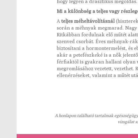
hogy legyen a drasztikus megoldá
Mi a különbség a teljes vagy részleg
A
teljes méheltávolításnál
(hisztere
során a méhnyak megmarad. Nagy val
Ritkábban fordulnak elő műtét alat
szenved csorbát. Éves méhnyak-ráks
biztosítani a hormontermelést, és eb
akár a petefészkeké is a nők jelentő
férfiaktól is gyakran hallani olya
megromlásához vezetett, vezethet. 
ellenérzéseket, valamint a műtét ut
A honlapon található tartalmak egészségügyi
vizsgálat 