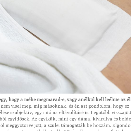
y, hogy a méhe megmarad-e, vagy anélkül kell leélnie az éle
n nem visel meg, míg másoknak, és én azt gondolom, hogy ez
ése szubjektív, egy mióma eltávolításé is. Legutóbb visszajöt
ól egyidősek. Az egyikük, mint egy dáma, kivirulva és boldo
ól meggyötörve jött, a szülei támogatták be hozzám. Elgondo