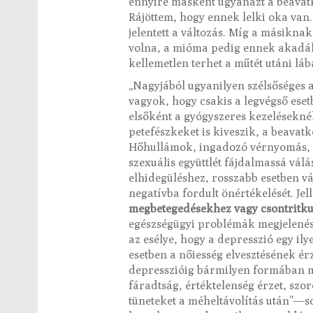
ennyire másként ugyanazt a beavat
Rájöttem, hogy ennek lelki oka van. 
jelentett a változás. Míg a másiknak
volna, a mióma pedig ennek akadály
kellemetlen terhet a műtét utáni l
„Nagyjából ugyanilyen szélsőséges 
vagyok, hogy csakis a legvégső eset
elsőként a gyógyszeres kezeléseknél
petefészkeket is kiveszik, a beavat
Hőhullámok, ingadozó vérnyomás, sz
szexuális együttlét fájdalmassá vál
elhidegüléshez, rosszabb esetben vá
negatívba fordult önértékelését. Je
megbetegedésekhez vagy csontritkul
egészségügyi problémák megjelenésé
az esélye, hogy a depresszió egy il
esetben a nőiesség elvesztésének ér
depresszióig bármilyen formában m
fáradtság, értéktelenség érzet, szo
tüneteket a méheltávolítás után”—so