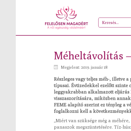
Méheltávolítás – 
Megjelent: 2019. január 18
Részleges vagy teljes méh-, illetve
típusai. Évtizedekkel ezelőtt szinte 
leggyakrabban alkalmazott eljárás 
visszaszorítására, miközben annak 
FEME alapító szerint ez tényleg a v
foglalkozni kell a következmények
„Miért van szüksége még a méhére, 
panaszok megszüntetésére. Tíz-húsz 